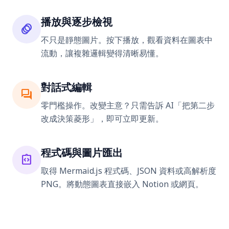
播放與逐步檢視
animation
不只是靜態圖片。按下播放，觀看資料在圖表中
流動，讓複雜邏輯變得清晰易懂。
對話式編輯
forum
零門檻操作。改變主意？只需告訴 AI「把第二步
改成決策菱形」，即可立即更新。
程式碼與圖片匯出
integration_instructions
取得 Mermaid.js 程式碼、JSON 資料或高解析度
PNG。將動態圖表直接嵌入 Notion 或網頁。