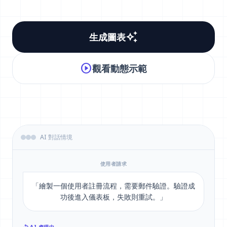
auto_awesome
生成圖表
play_circle
觀看動態示範
AI 對話情境
使用者請求
「繪製一個使用者註冊流程，需要郵件驗證。驗證成
功後進入儀表板，失敗則重試。」