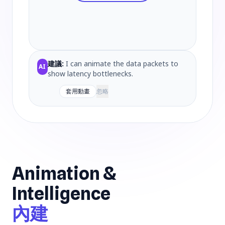
建議:
I can animate the data packets to
AI
show latency bottlenecks.
套用動畫
忽略
Animation &
Intelligence
內建