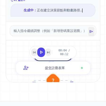
sync
AI 處理中
生成中：
正在建立決策節點和動畫路徑...
send
00:04 /
play_arrow
skip_previous
skip_next
00:12
開始：使用者輸入
person_add
提交註冊表單
question_mark
重試 / 錯誤
進入儀表板
正在錄製動畫...