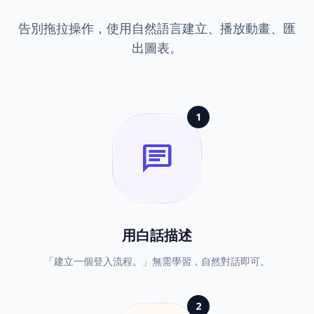
告別拖拉操作，使用自然語言建立、播放動畫、匯
出圖表。
1
chat
用白話描述
「建立一個登入流程。」無需學習，自然對話即可。
2