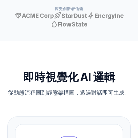
深受創新者信賴
diamond
rocket_launch
bolt
ACME Corp
StarDust
EnergyInc
water_drop
FlowState
即時視覺化 AI 邏輯
從動態流程圖到靜態架構圖，透過對話即可生成。