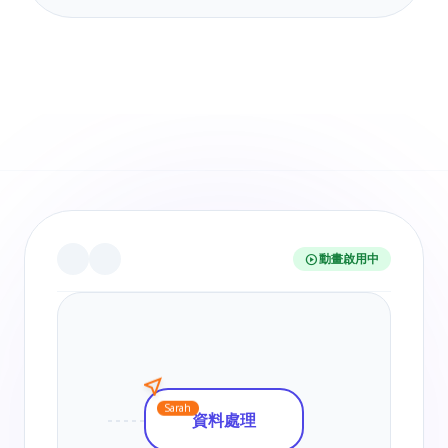
動畫啟用中
play_circle
near_me
Sarah
資料處理