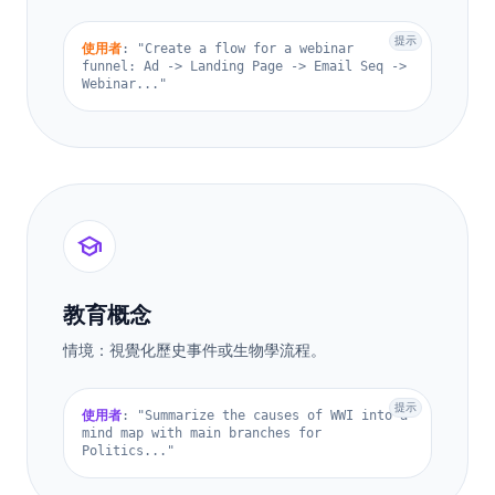
提示
使用者
: "Create a flow for a webinar
funnel: Ad -> Landing Page -> Email Seq ->
Webinar..."
school
教育概念
情境：視覺化歷史事件或生物學流程。
提示
使用者
: "Summarize the causes of WWI into a
mind map with main branches for
Politics..."