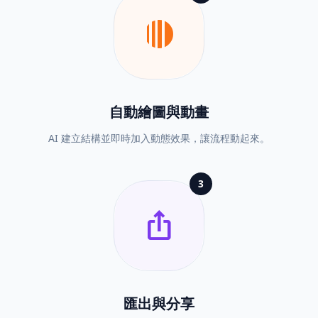
motion_mode
自動繪圖與動畫
AI 建立結構並即時加入動態效果，讓流程動起來。
3
ios_share
匯出與分享